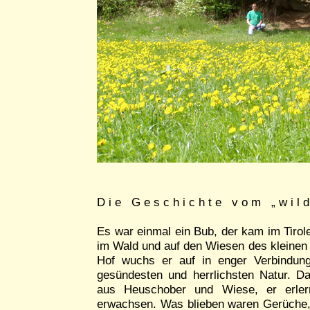
D i e G e s c h i c h t e v o m „ w i l d 
Es war einmal ein Bub, der kam im Tirole
im Wald und auf den Wiesen des kleinen 
Hof wuchs er auf in enger Verbindung
gesündesten und herrlichsten Natur. D
aus Heuschober und Wiese, er erler
erwachsen. Was blieben waren Gerüche, 